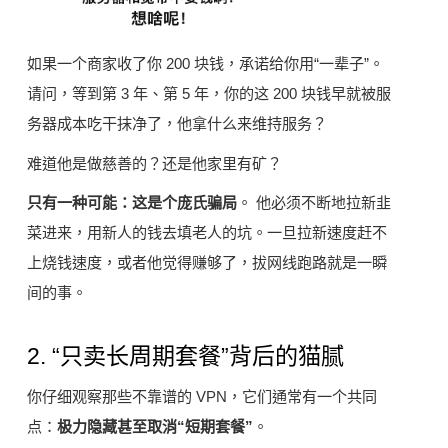
如果一个商家收了你 200 块钱，承诺给你用“一辈子”。
请问，等到第 3 年、第 5 年，你的这 200 块钱早就被服
务器成本吃干抹净了，他拿什么来维持服务？
难道他是做慈善的？还是他家里有矿？
只有一种可能：这是个庞氏骗局
。 他必须不断地拉新韭
菜进来，用新人的钱去填老人的坑。一旦拉新速度赶不
上烧钱速度，或者他觉得赚够了，拔网线跑路就是一瞬
间的事。
2. “只卖长周期套餐”背后的猫腻
你仔细观察那些不靠谱的 VPN，它们通常有一个共同
点：
极力隐藏甚至取消“短期套餐”
。