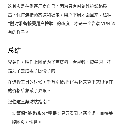
这其实是在倒逼厂商自己。因为只有时刻维护线路质
量，保持连接的高速和稳定，用户下周才会回来。这种
“随时准备接受用户检验”
的态度，才是一个靠谱 VPN 该
有的样子。
总结
兄弟们，咱们上网是为了查资料、看视频、搞学习，不
是为了去给骗子随份子的。
在选择工具的时候，千万别被那个“看起来算下来很便宜”
的价格给蒙蔽了双眼。
记住这三条防坑指南：
1.
警惕“终身/永久”字眼
：只要看到这两个词，直接关
掉网页，快逃。