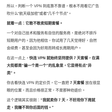
所以，判断一个 VPN 到底靠不靠谱，根本不用看它广告
吹什么“航天级加密”或者“几千个节点”。
就看一点：它敢不敢卖短期套餐。
一个对自己技术和服务有自信的服务商，是绝对不排斥
短期用户的。因为他相信，你试用了几天觉得好，自然
会续费，甚至会因为好用而转成长周期用户。
在这一点上，
快连 VPN 就始终坚持提供 7 天套餐，在满
大街都是“骗一个是一个”的乱象里，它显得有点“异
类”。
你去看快连 VPN 的定价页，它一直把
7 天套餐
放在很显
眼的位置，而且价格很正常，不是那种劝退价。
这个逻辑其实很刚：
“我就卖你 7 天，不好用你下周就
走，我赚不到你后面的钱。”