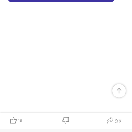
18
分享
對我有幫助
非常有價值
期待有更多
表述不清晰
內容無幫助
可信度較低