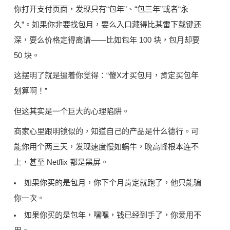
你打开支付页面，发现只有“包年”、“包三年”或者“永
久”。如果你非要找包月，要么入口藏得比某雷下载键还
深，要么价格定得离谱——比如包年 100 块，包月却要
50 块。
这摆明了就是逼着你觉得：“傻X才买包月，肯定买包年
划算啊！”
但这其实是一个巨大的心理陷阱。
商家心里跟明镜似的，知道自己的产品是什么德行。可
能你用个两三天，发现速度慢如蜗牛，晚高峰根本连不
上，甚至 Netflix 都是黑屏。
如果你买的是包月，你下个月肯定就跑了，他只能骗
你一次。
如果你买的是包年，嘿嘿，钱已经到手了，你爱用不