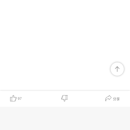
97
分享
對我有幫助
非常有價值
期待有更多
表述不清晰
內容無幫助
可信度較低