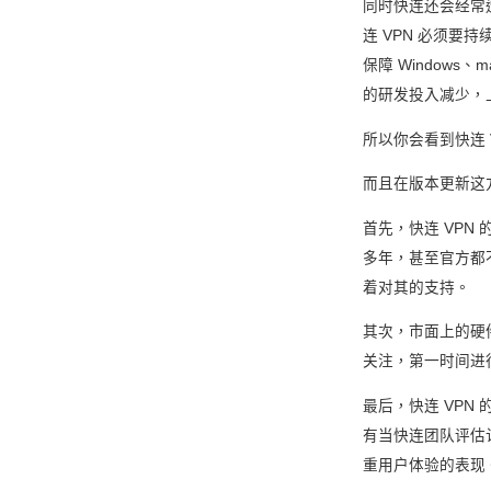
同时快连还会经常
连 VPN 必须
保障 Windows
的研发投入减少，
所以你会看到快连
而且在版本更新这方
首先，快连 VPN 的
多年，甚至官方都
着对其的支持。
其次，市面上的硬
关注，第一时间进
最后，快连 VP
有当快连团队评估
重用户体验的表现