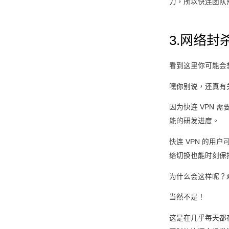
力，所以快连团队
3.网络封
看到这里你可能会
嘿你别说，还真有
因为快连 VPN 
能的研发进度。
快连 VPN 的用
络切换也能时刻保
为什么会这样呢？难
当然不是！
这是在几乎每天都