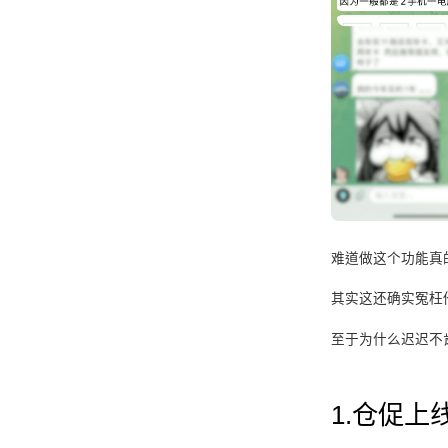
难道做这个功能真
其实这还确实冤枉
至于为什么迟迟不
1.仓促上