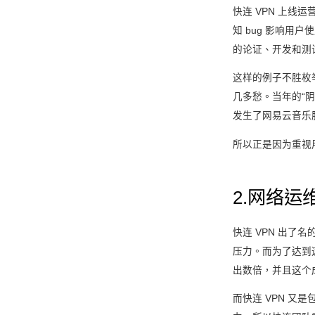
快连 VPN 上
知 bug 影响
的论证、开发和测
这样的例子不胜枚
几多愁。当年的“阴阳
发生了网易云音乐
所以正是因为重视
2.网络运
快连 VPN 出了名
压力。而为了达到这
出数倍，并且这个
而快连 VPN 