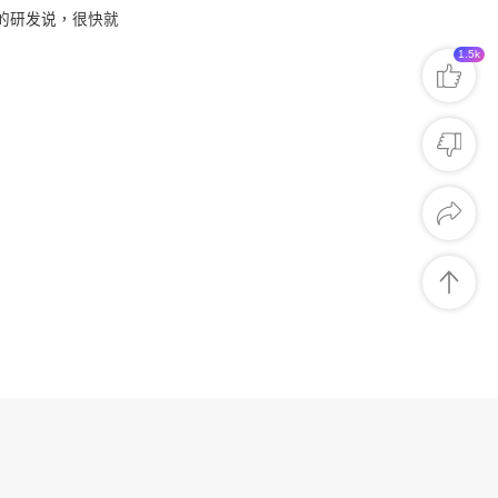
的研发说，很快就
1.5k
對我有幫助
非常有價值
期待有更多
表述不清晰
內容無幫助
可信度較低
Facebook
X
LinkedIn
複製連結
用戶協議
更換語言