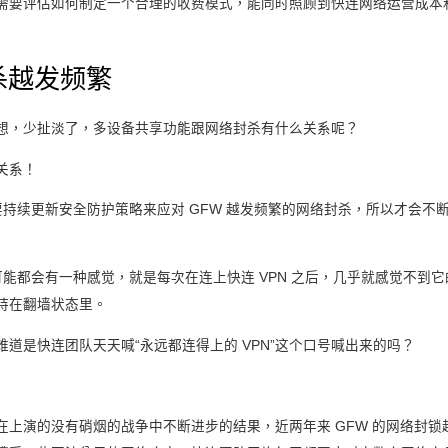
需要评估如何制定一个合理的收费模式，能同时照顾到快连网络运营成本
杀越发频繁
想，少扯淡了，多设备共享功能跟网络封杀有什么关系呢？
关系！
需要持续更新安全防护策略来应对 GFW 越发频繁的网络封杀，所以才会不
户可能都会有一种感觉，就是每次在连上快连 VPN 之后，几乎就感觉不到
持在翻墙状态里。
道是快连团队天天喊“永远都连得上的 VPN”这个口号喊出来的吗？
在上演的没有硝烟的战争中不断进步的结果，近两年来 GFW 的网络封锁