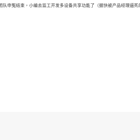
团队申冤结束，小编去监工开发多设备共享功能了（据快被产品经理逼死
軟體下載
關聯資源