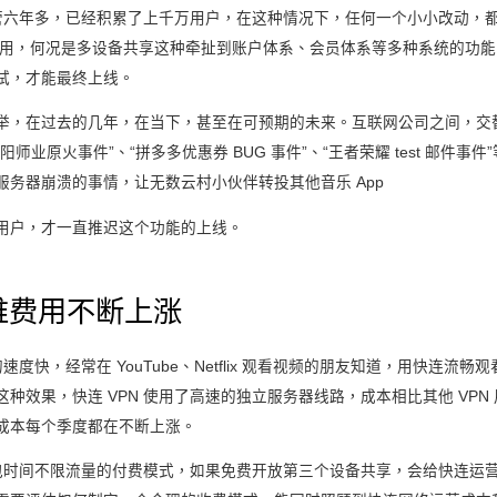
线运营六年多，已经积累了上千万用户，在这种情况下，任何一个小小改动，
用户使用，何况是多设备共享这种牵扯到账户体系、会员体系等多种系统的功
试，才能最终上线。
举，在过去的几年，在当下，甚至在可预期的未来。互联网公司之间，交
师业原火事件”、“拼多多优惠券 BUG 事件”、“王者荣耀 test 邮件事
服务器崩溃的事情，让无数云村小伙伴转投其他音乐 App
用户，才一直推迟这个功能的上线。
维费用不断上涨
的速度快，经常在 YouTube、Netflix 观看视频的朋友知道，用快连流畅观
种效果，快连 VPN 使用了高速的独立服务器线路，成本相比其他 VPN
成本每个季度都在不断上涨。
又是包时间不限流量的付费模式，如果免费开放第三个设备共享，会给快连运