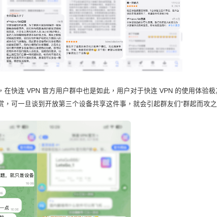
在快连 VPN 官方用户群中也是如此，用户对于快连 VPN 的使用体验
赏，可一旦谈到开放第三个设备共享这件事，就会引起群友们“群起而攻之