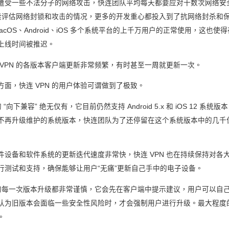
遭受一些不法分子的网络攻击，快连团队平均每天都要应对十数次网络安
要持续评估网络封锁和攻击的情况，更多的开发重心都投入到了抗网络封杀和
、macOS、Android、iOS 多个系统平台的上千万用户的正常使用，这也
上线时间被推迟。
 VPN 的各版本客户端更新非常频繁，有时甚至一周就更新一次。
面，快连 VPN 的用户体验可谓做到了极致。
 “向下兼容” 绝无仅有，它目前仍然支持 Android 5.x 和 iOS 12 系
不再升级维护的系统版本，快连团队为了还停留在这个系统版本中的几千
件设备和软件系统的更新迭代速度非常快，快连 VPN 也在持续保持对各
行测试和支持，确保能够让用户“无痛”更新自己手中的电子设备。
N 的每一次版本升级都非常谨慎，它会先在客户端中提示建议，用户可以自
认为旧版本会面临一些安全性风险时，才会强制用户进行升级。最大程度
。