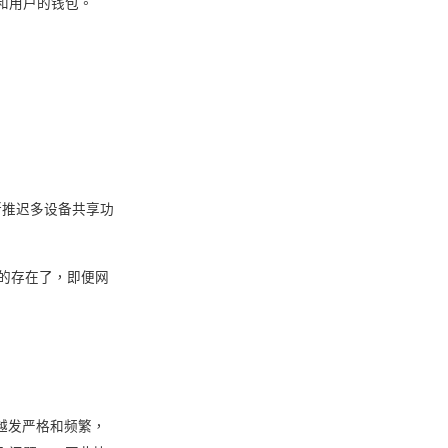
和用户的钱包。
断推迟多设备共享功
它的存在了，即便网
越发严格和频繁，