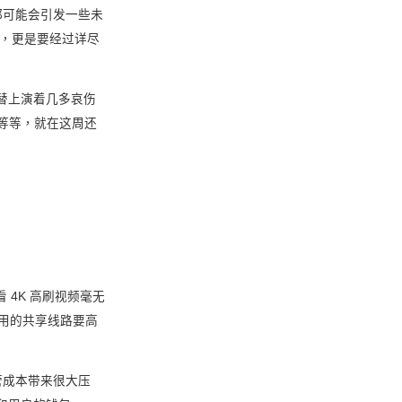
都可能会引发一些未
能，更是要经过详尽
替上演着几多哀伤
件”等等，就在这周还
看 4K 高刷视频毫无
 用的共享线路要高
营成本带来很大压