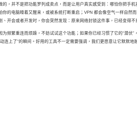
做的，并不是把功能罗列成卖点，而是让用户真实感受到：哪怕你把手机
怕你的电脑睡着又醒来，或被系统打断重启；VPN 都会像空气一样自然
剧、开会或者开发时，你会突然发现：原来网络封锁这件事，已经变得不
因为频繁重连而烦躁，不妨试试这个功能；如果你已经习惯了它的“潜伏”
自动连上了”的瞬间。好用的工具不一定需要强调，我们更愿意让它默默地