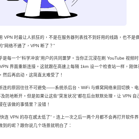
用 VPN 时最让人抓狂的，不是在服务器列表找不到好用的线路，也不是
“网络不通了，VPN 断了？”
是每一个“科学冲浪”用户的共同噩梦。当你正沉浸在刷 YouTube 视频
VPN 界面重新连接。这就跟在高速上每隔 1km 设一个检查站一样，刚
，然后再启动，这简直太难受了！
断连的原因往往不可避免——系统杀后台、WiFi 与蜂窝网络来回切换、
猝不及防地断开。但是如果让这些“突发状况”都在后台默默处理，让 VPN 
浸在该做的事情里？没错！
快连 VPN 的存在感太低了”，连上一次之后一两个月都不会再打开软件
做到的呢？跟你说几个场景就明白了：