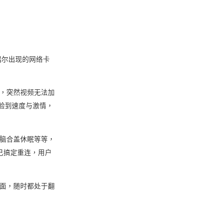
偶尔出现的网络卡
时，突然视频无法加
体验到速度与激情，
电脑合盖休眠等等，
自己搞定重连，用户
界面，随时都处于翻