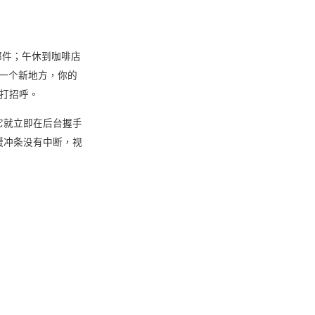
邮件；午休到咖啡店
每到一个新地方，你的
新打招呼。
它就立即在后台握手
缓冲条没有中断，视