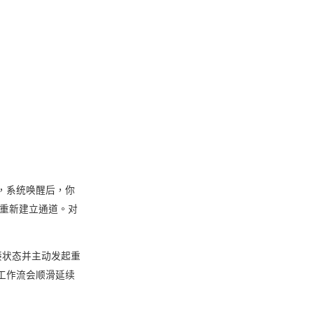
，系统唤醒后，你
要重新建立通道。对
接状态并主动发起重
工作流会顺滑延续