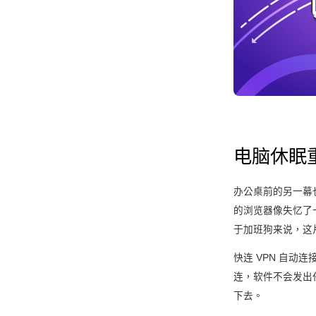
电脑休眠重
办公桌前的另一幕
的浏览器像失忆了一
于加班狗来说，这
快连 VPN 自
连，软件不会发出
下去。