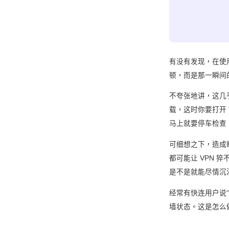
有没有发现，在使
顿，而是那一瞬间的
不夸张地讲，这几乎
载，这时你要打开 
马上就要停车检查
可细想之下，造成
都可能让 VPN 
是不是就能尽情沉
经常有快连用户说“
墙状态。这是怎么