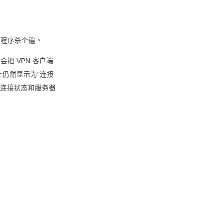
台程序杀个遍。
会把 VPN 客户端
上仍然显示为“连接
的连接状态和服务器