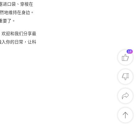
塞进口袋、穿梭在
而然地维持在身边。
重要了。
，欢迎和我们分享最
融入你的日常，让科
14
對我有幫助
非常有價值
期待有更多
表述不清晰
內容無幫助
可信度較低
Facebook
X
LinkedIn
複製連結