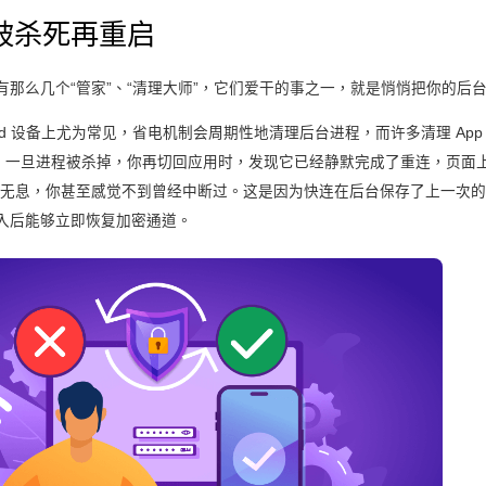
被杀死再重启
有那么几个“管家”、“清理大师”，它们爱干的事之一，就是悄悄把你的后
oid 设备上尤为常见，省电机制会周期性地清理后台进程，而许多清理 App 
”。一旦进程被杀掉，你再切回应用时，发现它已经静默完成了重连，页面
声无息，你甚至感觉不到曾经中断过。这是因为快连在后台保存了上一次
入后能够立即恢复加密通道。